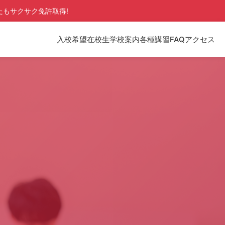
たもサクサク免許取得!
入校希望
在校生
学校案内
各種講習
FAQ
アクセス