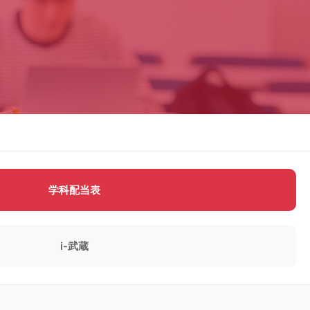
学科配当表
i-武蔵