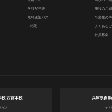
学科配当表
施設のご
無料送迎バス
卒業生の
i-武蔵
よくある
社員募集
校 西宮本校
兵庫県自動
8203
〒67